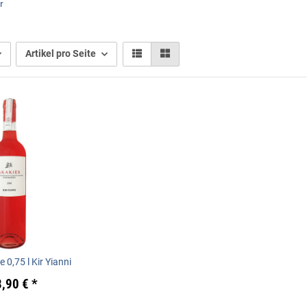
r
Artikel pro Seite
 0,75 l Kir Yianni
8,90 €
*