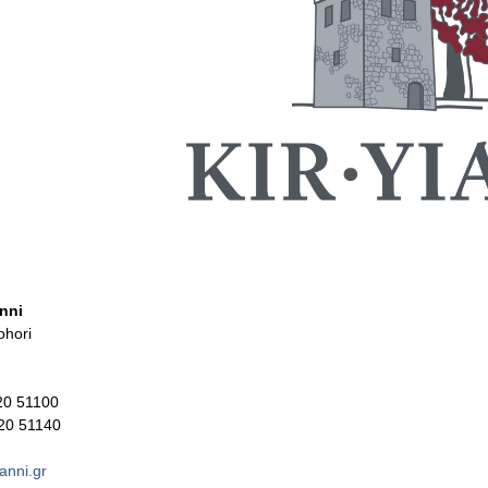
anni
ohori
320 51100
320 51140
anni.gr