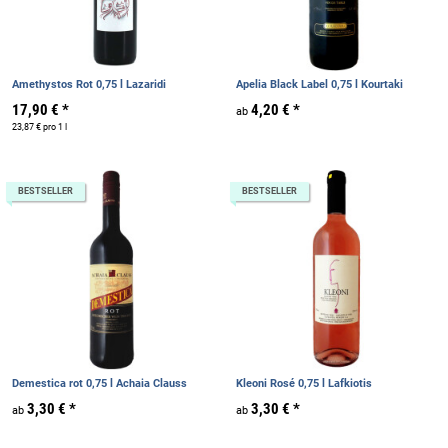
Amethystos Rot 0,75 l Lazaridi
Apelia Black Label 0,75 l Kourtaki
17,90 €
*
4,20 €
*
ab
23,87 € pro 1 l
BESTSELLER
BESTSELLER
Demestica rot 0,75 l Achaia Clauss
Kleoni Rosé 0,75 l Lafkiotis
3,30 €
*
3,30 €
*
ab
ab