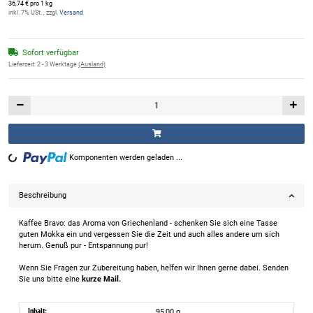
36,74 € pro 1 kg
inkl. 7% USt. , zzgl.
Versand
Sofort verfügbar
Lieferzeit:
2 - 3 Werktage
(Ausland)
Komponenten werden geladen ...
Loading...
Beschreibung
Kaffee Bravo: das Aroma von Griechenland - schenken Sie sich eine Tasse
guten Mokka ein und vergessen Sie die Zeit und auch alles andere um sich
herum. Genuß pur - Entspannung pur!
Wenn Sie Fragen zur Zubereitung haben, helfen wir Ihnen gerne dabei. Senden
Sie uns bitte eine
kurze Mail.
Inhalt:
95,00 g