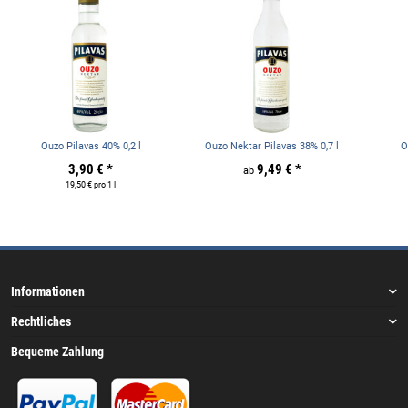
Ouzo Pilavas 40% 0,2 l
Ouzo Nektar Pilavas 38% 0,7 l
O
3,90 €
*
9,49 €
*
ab
19,50 € pro 1 l
Informationen
Rechtliches
Bequeme Zahlung