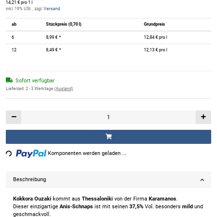
14,21 € pro 1 l
inkl. 19% USt. , zzgl.
Versand
ab
Stückpreis (0,70 l)
Grundpreis
6
8,99 €
*
12,84 € pro l
12
8,49 €
*
12,13 € pro l
Sofort verfügbar
Lieferzeit:
2 - 3 Werktage
(Ausland)
ding...
Komponenten werden geladen ...
Beschreibung
Kokkora Ouzaki
kommt aus
Thessaloniki
von der Firma
Karamanos
.
Dieser einzigartige
Anis-Schnaps
ist mit seinen
37,5%
Vol. besonders
mild
und
geschmackvoll.