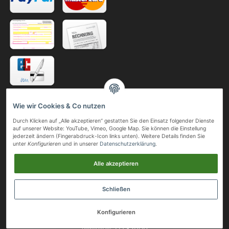
Telefonische Bestellung
Wie wir Cookies & Co nutzen
Gerne nehmen wir Ihre Bestellung auch telefonisch oder per Fax entgegen.
Durch Klicken auf „Alle akzeptieren“ gestatten Sie den Einsatz folgender Dienste
auf unserer Website: YouTube, Vimeo, Google Map. Sie können die Einstellung
Telefon:
jederzeit ändern (Fingerabdruck-Icon links unten). Weitere Details finden Sie
+49 (0)211 41 05 24
unter
Konfigurieren
und in unserer
Datenschutzerklärung
.
Mobil:
+49 (0)163 80 32 509
Alle akzeptieren
Telefax:
+49 (0)211 41 24 46
Schließen
© Megas & Bartzas GmbH & Co. KG
• * Alle Preise inkl. gesetzlicher USt., zzgl.
Versand
Konfigurieren
.
JTL-Shop