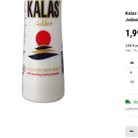
Kalas
Jodsa
1,9
3,98 € p
inkl. 7% 
ab
4
10
So
Lieferze