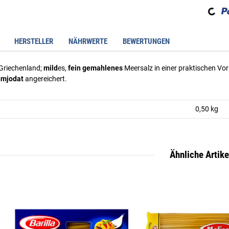
Loading...
HERSTELLER
NÄHRWERTE
BEWERTUNGEN
Griechenland;
mild
es,
fein gemahlenes
Meersalz in einer praktischen Vo
umjodat
angereichert.
0,50 kg
Ähnliche Artike