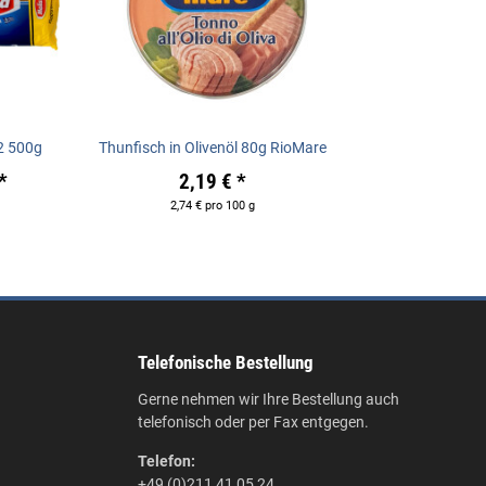
2 500g
Thunfisch in Olivenöl 80g RioMare
*
2,19 €
*
2,74 € pro 100 g
Telefonische Bestellung
Gerne nehmen wir Ihre Bestellung auch
telefonisch oder per Fax entgegen.
Telefon:
+49 (0)211 41 05 24