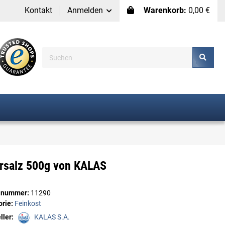
Kontakt
Anmelden
Warenkorb:
0,00 €
rsalz 500g von KALAS
elnummer:
11290
orie:
Feinkost
ller:
KALAS S.A.