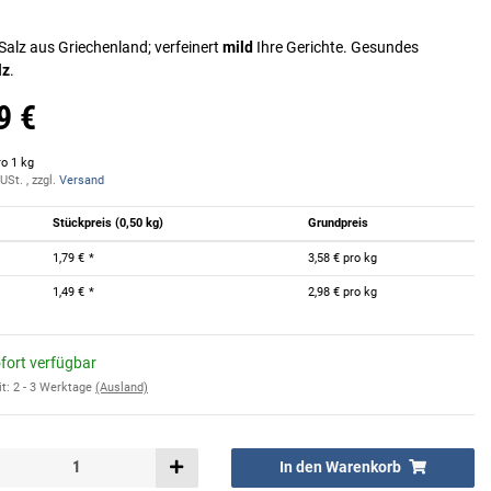
Salz aus Griechenland; verfeinert
mild
Ihre Gerichte. Gesundes
lz
.
9 €
ro 1 kg
USt. , zzgl.
Versand
Stückpreis (0,50 kg)
Grundpreis
1,79 €
*
3,58 € pro kg
1,49 €
*
2,98 € pro kg
fort verfügbar
it:
2 - 3 Werktage
(Ausland)
In den Warenkorb