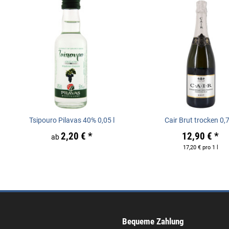
Tsipouro Pilavas 40% 0,05 l
Cair Brut trocken 0,7
2,20 €
*
12,90 €
*
ab
17,20 € pro 1 l
Bequeme Zahlung