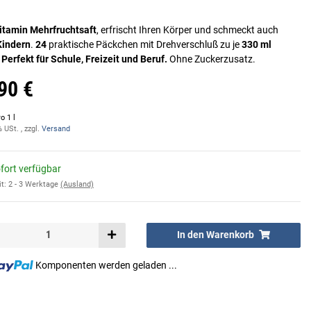
itamin
Mehrfruchtsaft
, erfrischt Ihren Körper und schmeckt auch
Kindern
.
24
praktische Päckchen mit Drehverschluß zu je
330 ml
.
Perfekt für Schule, Freizeit und Beruf.
Ohne Zuckerzusatz.
90 €
o 1 l
% USt. , zzgl.
Versand
fort verfügbar
it:
2 - 3 Werktage
(Ausland)
In den Warenkorb
Komponenten werden geladen ...