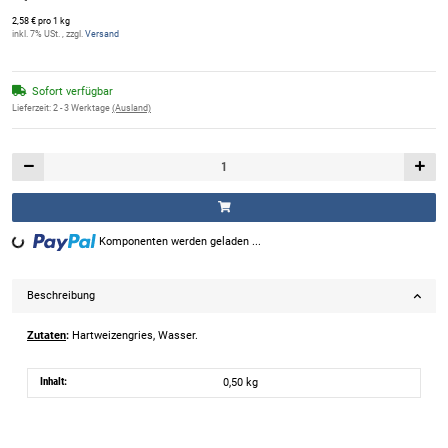
2,58 € pro 1 kg
inkl. 7% USt. , zzgl.
Versand
Sofort verfügbar
Lieferzeit:
2 - 3 Werktage
(Ausland)
Komponenten werden geladen ...
Loading...
Beschreibung
Zutaten
:
Hartweizengries, Wasser.
Inhalt:
0,50 kg