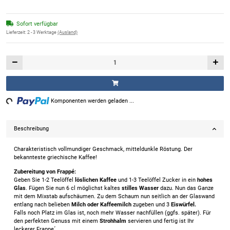
Sofort verfügbar
Lieferzeit:
2 - 3 Werktage
(Ausland)
ng...
Komponenten werden geladen ...
Beschreibung
Charakteristisch vollmundiger Geschmack, mitteldunkle Röstung. Der
bekannteste griechische Kaffee!
Zubereitung von Frappé:
Geben Sie 1-2 Teelöffel
löslichen Kaffee
und 1-3 Teelöffel Zucker in ein
hohes
Glas
. Fügen Sie nun 6 cl möglichst kaltes
stilles Wasser
dazu. Nun das Ganze
mit dem Mixstab aufschäumen. Zu dem Schaum nun seitlich an der Glaswand
entlang nach belieben
Milch oder Kaffeemilch
zugeben und 3
Eiswürfel.
Falls noch Platz im Glas ist, noch mehr Wasser nachfüllen (ggfs. später). Für
den perfekten Genuss mit einem
Strohhalm
servieren und fertig ist Ihr
leckerer Frappe´.