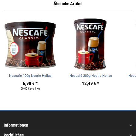
Ähnliche Artikel
Nescafé 100g Nestle Hellas
Nescafé 200g Nestle Hellas
Nesc
6,90 €
*
12,49 €
*
69,00 € pro 1 kg
Informationen
Rechtliches