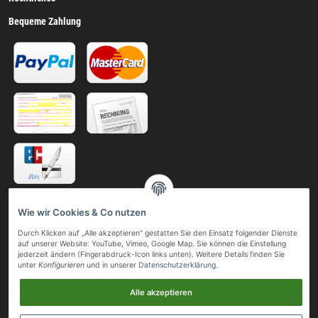
Bequeme Zahlung
Telefonische Bestellung
Wie wir Cookies & Co nutzen
Gerne nehmen wir Ihre Bestellung auch telefonisch oder per Fax entgegen.
Durch Klicken auf „Alle akzeptieren“ gestatten Sie den Einsatz folgender Dienste
auf unserer Website: YouTube, Vimeo, Google Map. Sie können die Einstellung
Telefon:
jederzeit ändern (Fingerabdruck-Icon links unten). Weitere Details finden Sie
+49 (0)211 41 05 24
unter
Konfigurieren
und in unserer
Datenschutzerklärung
.
Mobil:
+49 (0)163 80 32 509
Alle akzeptieren
Telefax: