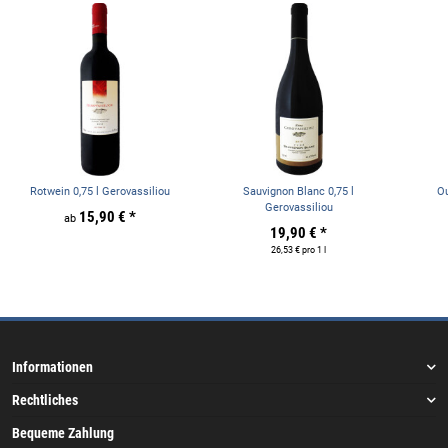
Rotwein 0,75 l Gerovassiliou
Sauvignon Blanc 0,75 l
Ou
Gerovassiliou
15,90 €
*
ab
19,90 €
*
26,53 € pro 1 l
Informationen
Rechtliches
Bequeme Zahlung