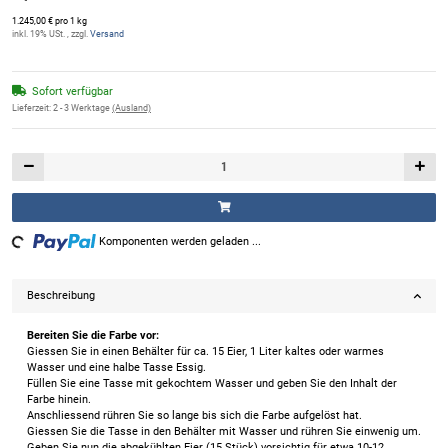
1.245,00 € pro 1 kg
inkl. 19% USt. , zzgl.
Versand
Sofort verfügbar
Lieferzeit:
2 - 3 Werktage
(Ausland)
ing...
Komponenten werden geladen ...
Beschreibung
Bereiten Sie die Farbe vor:
Giessen Sie in einen Behälter für ca. 15 Eier, 1 Liter kaltes oder warmes
Wasser und eine halbe Tasse Essig.
Füllen Sie eine Tasse mit gekochtem Wasser und geben Sie den Inhalt der
Farbe hinein.
Anschliessend rühren Sie so lange bis sich die Farbe aufgelöst hat.
Giessen Sie die Tasse in den Behälter mit Wasser und rühren Sie einwenig um.
Geben Sie nun die abgekühlten Eier (15 Stück) vorsichtig für etwa 10-12