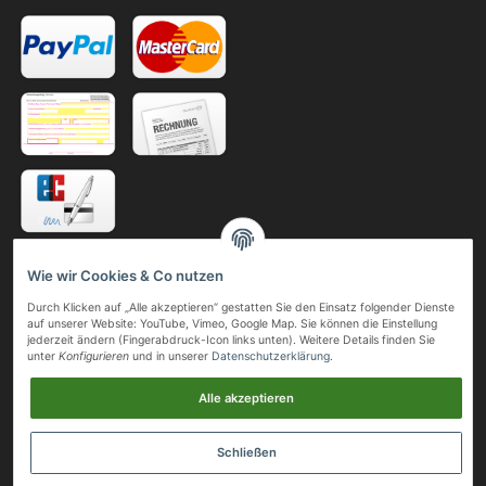
Telefonische Bestellung
Wie wir Cookies & Co nutzen
Gerne nehmen wir Ihre Bestellung auch telefonisch oder per Fax entgegen.
Durch Klicken auf „Alle akzeptieren“ gestatten Sie den Einsatz folgender Dienste
auf unserer Website: YouTube, Vimeo, Google Map. Sie können die Einstellung
Telefon:
jederzeit ändern (Fingerabdruck-Icon links unten). Weitere Details finden Sie
+49 (0)211 41 05 24
unter
Konfigurieren
und in unserer
Datenschutzerklärung
.
Mobil:
+49 (0)163 80 32 509
Alle akzeptieren
Telefax:
+49 (0)211 41 24 46
Schließen
© Megas & Bartzas GmbH & Co. KG
• * Alle Preise inkl. gesetzlicher USt., zzgl.