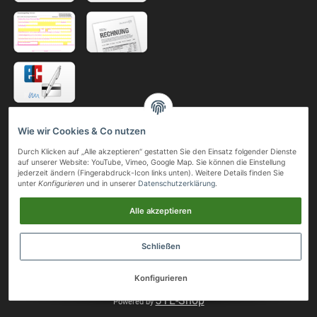
Telefonische Bestellung
Wie wir Cookies & Co nutzen
Gerne nehmen wir Ihre Bestellung auch telefonisch oder per Fax entgegen.
Durch Klicken auf „Alle akzeptieren“ gestatten Sie den Einsatz folgender Dienste
auf unserer Website: YouTube, Vimeo, Google Map. Sie können die Einstellung
Telefon:
jederzeit ändern (Fingerabdruck-Icon links unten). Weitere Details finden Sie
+49 (0)211 41 05 24
unter
Konfigurieren
und in unserer
Datenschutzerklärung
.
Mobil:
+49 (0)163 80 32 509
Alle akzeptieren
Telefax:
+49 (0)211 41 24 46
Schließen
© Megas & Bartzas GmbH & Co. KG
• * Alle Preise inkl. gesetzlicher USt., zzgl.
Versand
Konfigurieren
.
JTL-Shop
Powered by