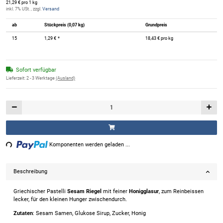
21,29 € pro 1 kg
inkl. 7% USt. , zzgl.
Versand
ab
Stückpreis (0,07 kg)
Grundpreis
15
1,29 €
*
18,43 € pro kg
Sofort verfügbar
Lieferzeit:
2 - 3 Werktage
(Ausland)
ng...
Komponenten werden geladen ...
Beschreibung
Griechischer Pastelli
Sesam Riegel
mit feiner
Honigglasur
, zum Reinbeissen
lecker, für den kleinen Hunger zwischendurch.
Zutaten
: Sesam Samen, Glukose Sirup, Zucker, Honig