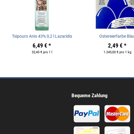
Tsipouro Anis 43% 0,2 l Lazaridis
Ostereierfarbe Bla
6,49 €
*
2,49 €
*
32,45 € pro 1 l
1.245,00 € pro 1 kg
Bequeme Zahlung