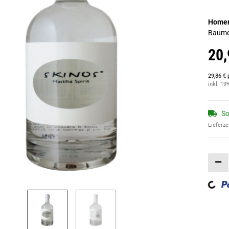
Homer
Baume
20,
29,86 € 
inkl. 19
So
Lieferze
Loading...