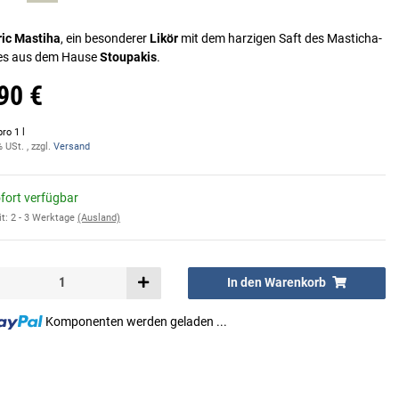
ic Mastiha
, ein besonderer
Likör
mit dem harzigen Saft des Masticha-
s aus dem Hause
Stoupakis
.
90 €
pro 1 l
% USt. , zzgl.
Versand
fort verfügbar
it:
2 - 3 Werktage
(Ausland)
In den Warenkorb
Komponenten werden geladen ...