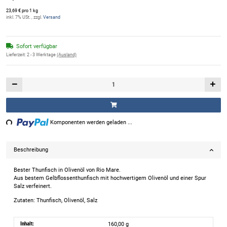
23,69 € pro 1 kg
inkl. 7% USt. , zzgl.
Versand
Sofort verfügbar
Lieferzeit:
2 - 3 Werktage
(Ausland)
ng...
Komponenten werden geladen ...
Beschreibung
Bester Thunfisch in Olivenöl von Rio Mare.
Aus bestem Gelbflossenthunfisch mit hochwertigem Olivenöl und einer Spur
Salz verfeinert.
Zutaten: Thunfisch, Olivenöl, Salz
Inhalt:
160,00 g